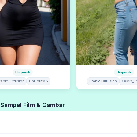
Hispanik
Hispanik
table Diffusion
ChilloutMix
Stable Diffusion
XXMix_9r
 Sampel Film & Gambar