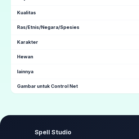
abstrak
(142)
lukisan minyak
(56)
Seni Impresionisme
Kualitas
gaya anime
(1)
Desain Unik
(1)
retro
Tidak realistis
Karya masterpiece
(259)
kualitas tinggi
(49)
Foto fil
Ras/Etnis/Negara/Spesies
Butiran film
(4)
Berbutir
(4)
Jepang
(84)
Korea
(10)
Cina
(9)
Hispanik
(6)
Ta
Karakter
Slavia
(3)
Goblin
(2)
Rusia
(1)
Bendera nasional
(1)
Hewan
Kodok
lainnya
gravir
(10)
girly
(4)
Katalog Rambut
(3)
Trendi
(3)
Gambar untuk Control Net
jongkok
duduk di gym
Spell Studio