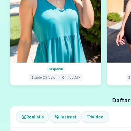
Hispanik
Stable Diffusion
ChilloutMix
S
Daftar
Realistis
Ilustrasi
Video