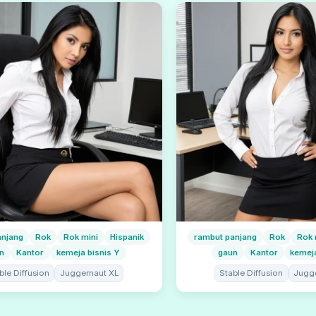
anjang
Rok
Rok mini
Hispanik
rambut panjang
Rok
Rok 
n
Kantor
kemeja bisnis Y
gaun
Kantor
kemeja
ble Diffusion
Juggernaut XL
Stable Diffusion
Jugg