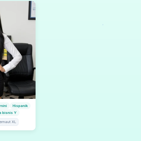
mini
Hispanik
 bisnis Y
ernaut XL