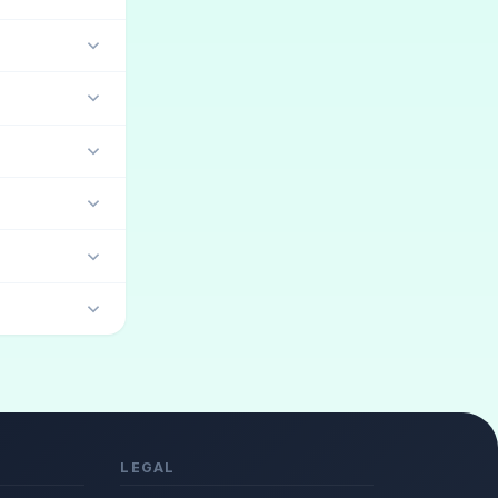
etro
(5)
Orc
(4)
LEGAL