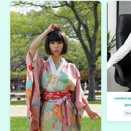
rambut p
gau
Sta