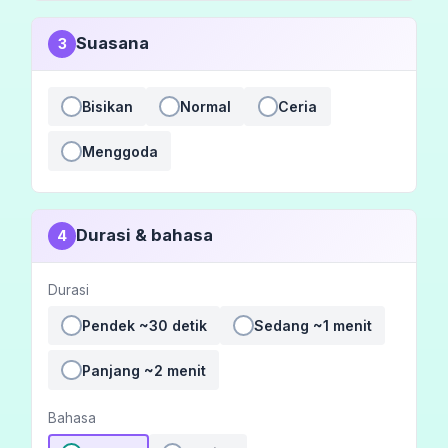
Suasana
3
Bisikan
Normal
Ceria
Menggoda
Durasi & bahasa
4
Durasi
Pendek ~30 detik
Sedang ~1 menit
Panjang ~2 menit
Bahasa