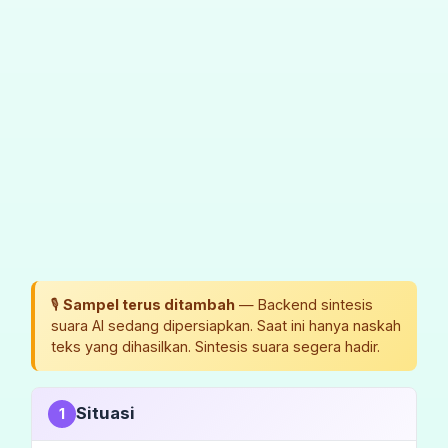
🎙️
Sampel terus ditambah
— Backend sintesis
suara AI sedang dipersiapkan. Saat ini hanya naskah
teks yang dihasilkan. Sintesis suara segera hadir.
Situasi
1