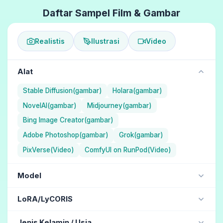
Daftar Sampel Film & Gambar
Realistis
Ilustrasi
Video
Alat
Stable Diffusion(gambar)
Holara(gambar)
NovelAI(gambar)
Midjourney(gambar)
Bing Image Creator(gambar)
Adobe Photoshop(gambar)
Grok(gambar)
PixVerse(Video)
ComfyUI on RunPod(Video)
Model
NAI Diffusion Anime Full (Ilustrasi) / NovelAI
LoRA/LyCORIS
Aika (Ilustrasi) / Holara
jdllora
Jenis Kelamin / Usia