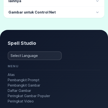
lainnya
gravir
(10)
girly
(4)
Katalog Rambut
(3)
Gambar untuk Control Net
Trendi
(3)
Model fashion
(3)
Stylish
(2)
jongkok
duduk di gym
Spell Studio
MENU
Atas
Pembangkit Prompt
Pembangkit Gambar
Daftar Gambar
Peringkat Gambar Populer
Peringkat Video