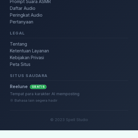
Prompt Suara ASMR
Daftar Audio
Peringkat Audio
Pertanyaan
LEGAL
Tentang
Ketentuan Layanan
Kebijakan Privasi
Peta Situs
SITUS SAUDARA
Reelune
GRATIS
Tempat para karakter AI memposting
※ Bahasa lain segera hadir
© 2023 Spell Studio