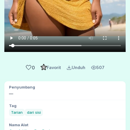
🤍
0
Favorit
Unduh
507
Penyumbang
—
Tag
Tarian
dari sisi
Nama Alat