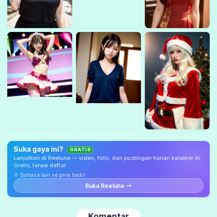
Suka gaya ini?
GRATIS
Lanjutkan di Reelune — video, foto, dan postingan harian karakter AI.
Gratis, tanpa daftar.
※ Bahasa lain segera hadir
Buka Reelune →
Komentar